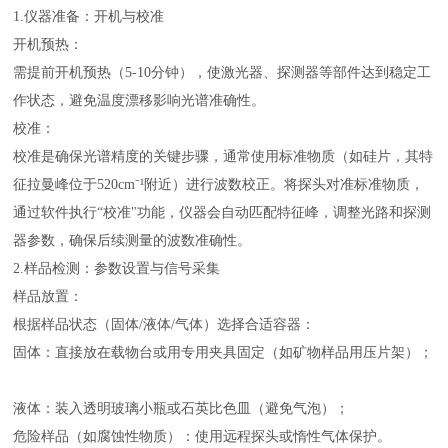
1.仪器准备：开机与校准
开机预热：
需提前开机预热（5-10分钟），使激光器、探测器等部件达到稳定工
作状态，避免温度漂移影响光谱准确性。
校准：
校准是确保光谱精度的关键步骤，通常使用标准物质（如硅片，其特
征拉曼峰位于520cm⁻¹附近）进行波数校正。将探头对准标准物质，
通过软件执行“校准"功能，仪器会自动匹配特征峰，调整光路和探测
器参数，确保后续测量的波数准确性。
2.样品检测：参数设置与信号采集
样品放置：
根据样品状态（固体/液体/气体）选择合适容器：
固体：直接放在载物台或用专用夹具固定（如矿物样品用压片架）；
液体：装入透明玻璃小瓶或石英比色皿（避免气泡）；
危险样品（如腐蚀性物质）：使用远程探头或惰性气体保护。