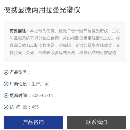
便携显微两用拉曼光谱仪
简要描述：
本型号为便携、显微二合一国产拉曼光谱仪，主机
与显微系统可拆分独立使用，外出检测仅携带轻量化主机。搭
载高灵敏TEC制冷检测器，信噪比、光谱分辨率表现优异，支
持拉曼、荧光、白光吸收多模式检测，模块化结构可按需选配
功能配件，广泛用于科研、化工、生物医药、公共安全等领
域。
产品型号：
厂商性质：
生产厂家
更新时间：
2026-07-14
访 问 量：
495
产品咨询
联系我们