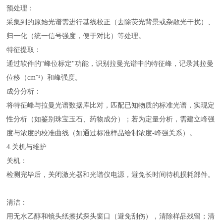
预处理：
采集到的原始光谱需进行基线校正（去除荧光背景或杂散光干扰）、
归一化（统一信号强度，便于对比）等处理。
特征提取：
通过软件的“峰位标定"功能，识别拉曼光谱中的特征峰，记录其拉曼
位移（cm⁻¹）和峰强度。
成分分析：
将特征峰与拉曼光谱数据库比对，匹配已知物质的标准光谱，实现定
性分析（如鉴别珠宝玉石、药物成分）；若为定量分析，需建立峰强
度与浓度的校准曲线（如通过标准样品绘制浓度-峰强关系）。
4.关机与维护
关机：
检测完毕后，关闭激光器和光谱仪电源，避免长时间待机损耗部件。
清洁：
用无水乙醇和镜头纸擦拭探头窗口（避免刮伤），清除样品残留；清