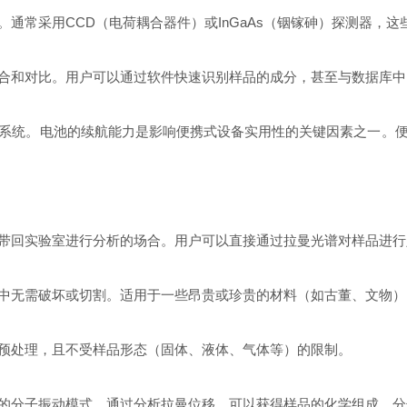
常采用CCD（电荷耦合器件）或InGaAs（铟镓砷）探测器，这
和对比。用户可以通过软件快速识别样品的成分，甚至与数据库中
统。电池的续航能力是影响便携式设备实用性的关键因素之一。便
回实验室进行分析的场合。用户可以直接通过拉曼光谱对样品进行
无需破坏或切割。适用于一些昂贵或珍贵的材料（如古董、文物）
处理，且不受样品形态（固体、液体、气体等）的限制。
分子振动模式。通过分析拉曼位移，可以获得样品的化学组成、分