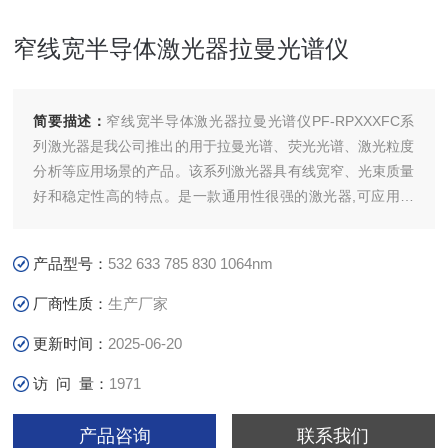
窄线宽半导体激光器拉曼光谱仪
简要描述：
窄线宽半导体激光器拉曼光谱仪PF-RPXXXFC系
列激光器是我公司推出的用于拉曼光谱、荧光光谱、激光粒度
分析等应用场景的产品。该系列激光器具有线宽窄、光束质量
好和稳定性高的特点。是一款通用性很强的激光器,可应用于
各种光谱测量设备中，激光器驱动支持主流的windows、
Linux、android操作系统,具有出色的性能和灵活性。直径、不
产品型号：
532 633 785 830 1064nm
同工作距探头等,可满足绝大多数的测量要求。
厂商性质：
生产厂家
更新时间：
2025-06-20
访 问 量：
1971
产品咨询
联系我们