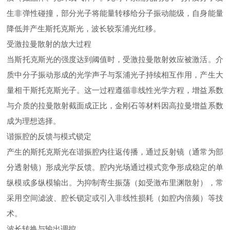
生非弹性碰撞，部分光子将能量转移给分子振动能级，自身能量
降低并产生斯托克斯光，波长较泵浦光红移。
受激拉曼散射的放大过程​
当斯托克斯光的强度达到阈值时，受激拉曼散射效应被激活。介
质中分子振动形成的光学声子与泵浦光子持续相互作用，产生大
量相干斯托克斯光子。这一过程遵循非线性光学方程，增益系数
与介质的拉曼散射截面成正比，金刚石等材料因高拉曼增益系数
成为理想选择。
谐振腔的反馈与模式锁定​
产生的斯托克斯光在谐振腔内往返传播，通过反射镜（通常为部
分透射镜）形成光学反馈。腔内光场通过模式竞争形成稳定的单
纵模或多纵模输出。为抑制寄生振荡（如受激布里渊散射），常
采用空间滤波、腔长锁定或引入非线性损耗（如腔内倍频）等技
术。
波长转换与输出调控​